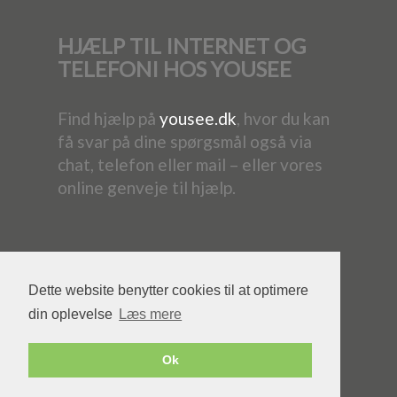
HJÆLP TIL INTERNET OG
TELEFONI HOS YOUSEE
Find hjælp på
yousee.dk
, hvor du kan
få svar på dine spørgsmål også via
chat, telefon eller mail – eller vores
online genveje til hjælp.
Dette website benytter cookies til at optimere
din oplevelse
Læs mere
Powered by YouSee Foreningsweb
Ok