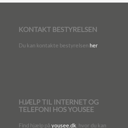
KONTAKT BESTYRELSEN
Du kan kontakte bestyrelsen
her
HJÆLP TIL INTERNET OG
TELEFONI HOS YOUSEE
Find hjælp på
yousee.dk
, hvor du kan