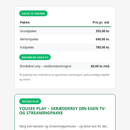
FASTE TV-PAKKER
Pakke
Pris pr. md.
Grundpakke
355,00 kr.
Mellempakke
640,00 kr.
Fuldpakke
780,00 kr.
BREDBÅND UDEN TV
Bredbånd only – medlemskontingent
60,00 kr./md.
TV-pakkepriser inkluderer programmer, kontingent, ophavsretlige afgifter
og moms.
YOUSEE PLAY
YOUSEE PLAY – SKRÆDDERSY DIN EGEN TV-
OG STREAMINGPAKKE
Vælg selv kanaler og streamingtjenester – og betal kun for det,