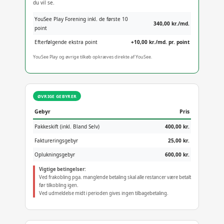
du vil se.
YouSee Play Forening inkl. de første 10
340,00 kr./md.
point
Efterfølgende ekstra point
+10,00 kr./md. pr. point
YouSee Play og øvrige tilkøb opkræves direkte af YouSee.
ØVRIGE GEBYRER
Gebyr
Pris
Pakkeskift (inkl. Bland Selv)
400,00 kr.
Faktureringsgebyr
25,00 kr.
Oplukningsgebyr
600,00 kr.
Vigtige betingelser:
Ved frakobling pga. manglende betaling skal alle restancer være betalt
før tilkobling igen.
Ved udmeldelse midt i perioden gives ingen tilbagebetaling.