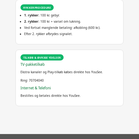
RYKKERPROCEDURE
1. rykker:
100 kr. gebyr.
2. rykker:
100 kr. + varsel om lukning.
Ved fortsat manglende betaling: afkobling (600 kr.).
Efter 2. rykker afbrydes signalet.
TILKØB & ØVRIGE YDELSER
TV-pakketilkøb
Ekstra kanaler og Play-tilkøb købes direkte hos YouSee.
Ring: 70704040
Internet & Telefoni
Bestilles og betales direkte hos YouSee.