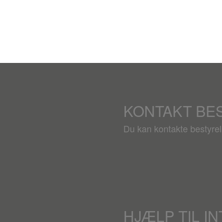
KONTAKT BE
Du kan kontakte bestyre
HJÆLP TIL I