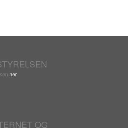
STYRELSEN
lsen
her
NTERNET OG