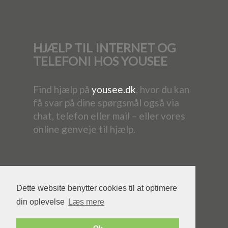
HJÆLP TIL INTERNET OG
TELEFONI HOS YOUSEE
Find hjælp på
yousee.dk
, hvor du kan
få svar på dine spørgsmål også via
chat, telefon eller mail – eller vores
online genveje til hjælp.
Dette website benytter cookies til at optimere
din oplevelse
Læs mere
Powered by YouSee Foreningsweb