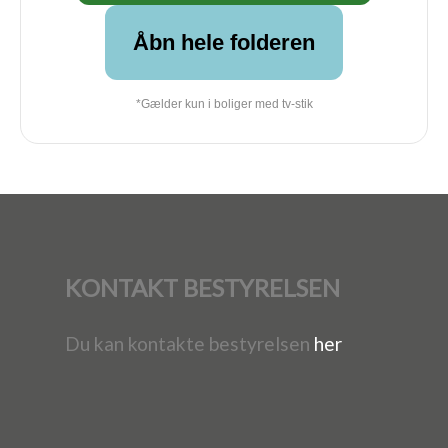
Åbn hele folderen
*Gælder kun i boliger med tv-stik
KONTAKT BESTYRELSEN
Du kan kontakte bestyrelsen
her