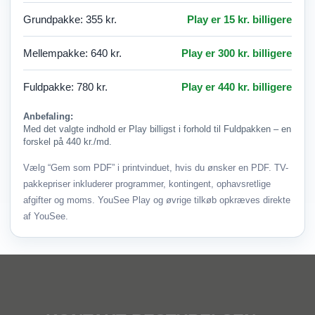
HBOmax Basis m/rekl.+sport
11
Grundpakke: 355 kr.
Play er 15 kr. billigere
Mellempakke: 640 kr.
Play er 300 kr. billigere
HBOmax Std. u/sport
10
Fuldpakke: 780 kr.
Play er 440 kr. billigere
HBOmax Std. m/sport
14
Anbefaling:
HBOmax Premium
14
Med det valgte indhold er Play billigst i forhold til Fuldpakken – en
forskel på 440 kr./md.
HBOmax Premium+Sport
18
Vælg “Gem som PDF” i printvinduet, hvis du ønsker en PDF. TV-
pakkepriser inkluderer programmer, kontingent, ophavsretlige
afgifter og moms. YouSee Play og øvrige tilkøb opkræves direkte
skySHOWTIME
6
af YouSee.
Prime
5
Nordisk Film+
4
Nick+
3