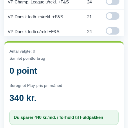
VP Champ. League u/rekl. +F&S
24
VP Dansk fodb. m/rekl. +F&S
21
VP Dansk fodb u/rekl +F&S
24
Viaplay Premium m/rekl
37
Antal valgte:
0
Samlet pointforbrug
Viaplay Premium u/rekl
40
0
point
Disney+ Std. m. reklamer
4
Beregnet Play-pris pr. måned
Disney+ Standard
7
340
kr.
Disney+ Premium
11
Du sparer 440 kr./md. i forhold til Fuldpakken
HBOmax Basis m/rekl.
7