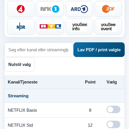
Lav PDF / print valgte
Nulstil valg
Kanal/Tjeneste
Point
Vælg
Streaming
NETFLIX Basis
8
NETFLIX Std
12