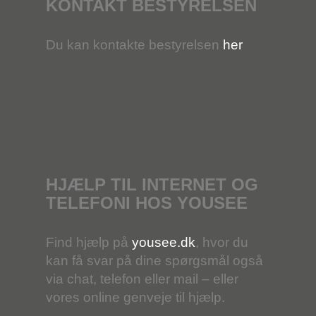
KONTAKT BESTYRELSEN
BBC Nordic+
2
Du kan kontakte bestyrelsen
her
National Geographic
2
Sport
TV3+
5
TV3 Sport
3
HJÆLP TIL INTERNET OG
TELEFONI HOS YOUSEE
TV3 Max
3
Find hjælp på
yousee.dk
, hvor du
See
3
kan få svar på dine spørgsmål også
via chat, telefon eller mail – eller
TV 2 Sport
4
vores online genveje til hjælp.